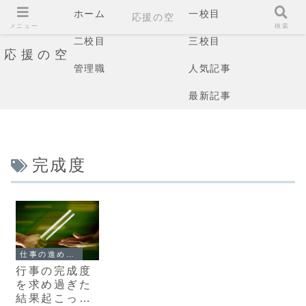
ホーム
一校目
応援の空
メニュー
検索
二校目
三校目
応援の空
管理職
人気記事
最新記事
完成度
仕事の進め方・働き方
行事の完成度
を求め過ぎた
結果起こった