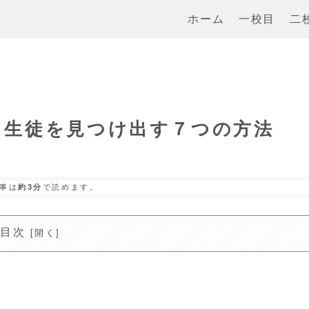
ホーム
一校目
二
る生徒を見つけ出す７つの方法
事は
約3分
で読めます。
目次