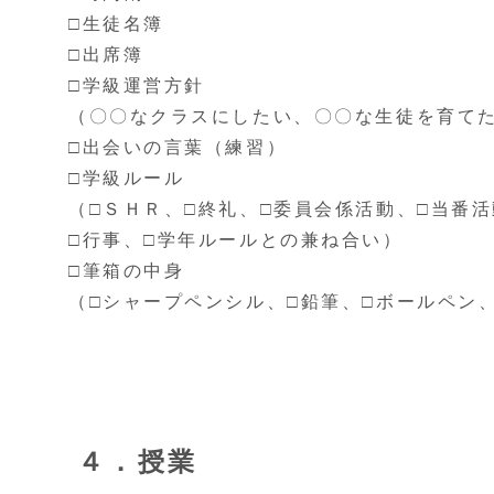
□生徒名簿
□出席簿
□学級運営方針
（〇〇なクラスにしたい、〇〇な生徒を育て
□出会いの言葉（練習）
□学級ルール
（□ＳＨＲ、□終礼、□委員会係活動、□当番活
□行事、□学年ルールとの兼ね合い）
□筆箱の中身
（□シャープペンシル、□鉛筆、□ボールペン
４．授業