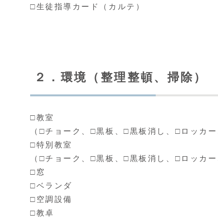
□生徒指導カード（カルテ）
２．環境（整理整頓、掃除）
□教室
（□チョーク、□黒板、□黒板消し、□ロッカー
□特別教室
（□チョーク、□黒板、□黒板消し、□ロッカー
□窓
□ベランダ
□空調設備
□教卓