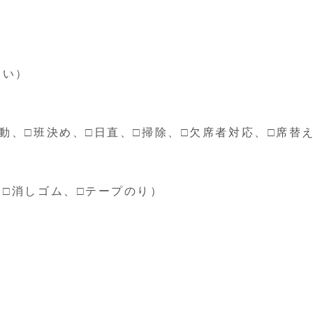
たい）
動、□班決め、□日直、□掃除、□欠席者対応、□席替
、□消しゴム、□テープのり）