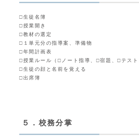
□生徒名簿
□授業開き
□教材の選定
□１単元分の指導案、準備物
□年間計画表
□授業ルール（□ノート指導、□宿題、□テスト
□生徒の顔と名前を覚える
□出席簿
５．校務分掌