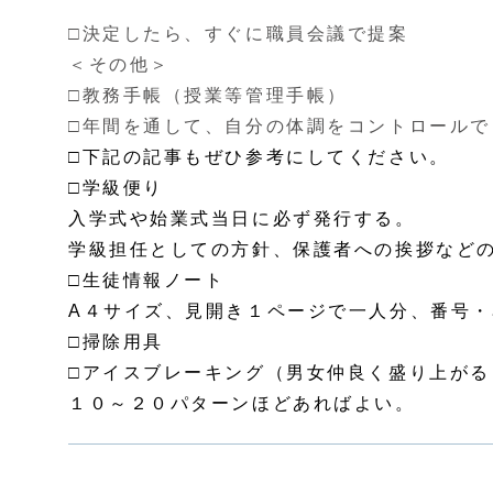
□決定したら、すぐに職員会議で提案
＜その他＞
□教務手帳（授業等管理手帳）
□年間を通して、自分の体調をコントロールで
□下記の記事もぜひ参考にしてください。
□学級便り
入学式や始業式当日に必ず発行する。
学級担任としての方針、保護者への挨拶など
□生徒情報ノート
A４サイズ、見開き１ページで一人分、番号
□掃除用具
□アイスブレーキング（男女仲良く盛り上がる
１０～２０パターンほどあればよい。