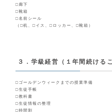
□廊下
□靴箱
□名前シール
（□机、□イス、□ロッカー、□靴箱）
３．学級経営（１年間続ける
□ゴールデンウィークまでの授業準備
□生徒手帳
□教科書
□生徒情報の整理
□時間割