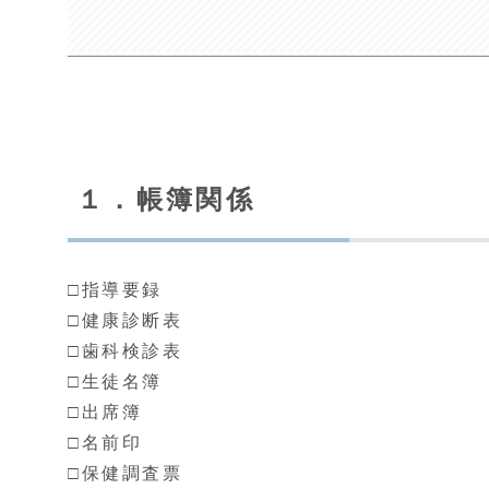
１．帳簿関係
□指導要録
□健康診断表
□歯科検診表
□生徒名簿
□出席簿
□名前印
□保健調査票