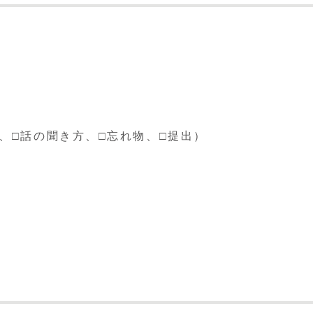
、□話の聞き方、□忘れ物、□提出）