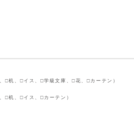
、□机、□イス、□学級文庫、□花、□カーテン）
、□机、□イス、□カーテン）