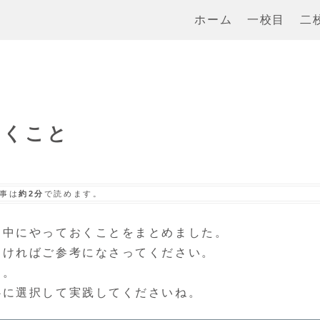
ホーム
一校目
二
おくこと
事は
約2分
で読めます。
ク中にやっておくことをまとめました。
しければご参考になさってください。
す。
心に選択して実践してくださいね。