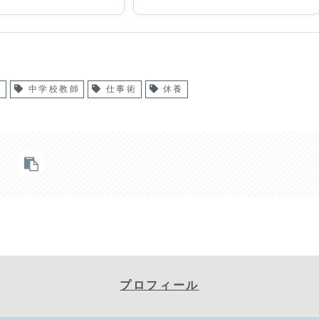
ト
中学校教師
仕事術
休養
プロフィール