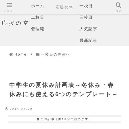
ホーム
一校目
応援の空
メニュー
検索
二校目
三校目
応援の空
管理職
人気記事
最新記事
Home
一校目の先生へ
中学生の夏休み計画表～冬休み・春
休みにも使える6つのテンプレート～
2014.07.09
この記事は
約10分
で読めます。