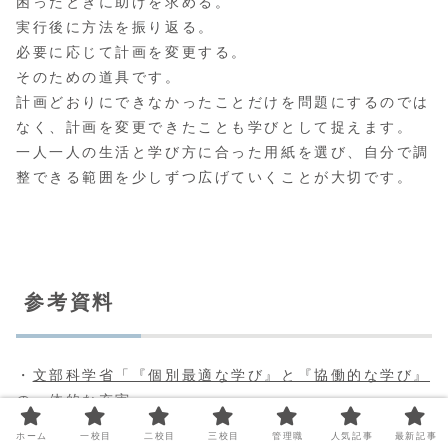
困ったときに助けを求める。
実行後に方法を振り返る。
必要に応じて計画を変更する。
そのための道具です。
計画どおりにできなかったことだけを問題にするのでは
なく、計画を変更できたことも学びとして捉えます。
一人一人の生活と学び方に合った用紙を選び、自分で調
整できる範囲を少しずつ広げていくことが大切です。
参考資料
・
文部科学省「『個別最適な学び』と『協働的な学び』
の一体的な充実」
・
文部科学省「『個別最適な学びと協働的な学びの一体
ホーム
一校目
二校目
三校目
管理職
人気記事
最新記事