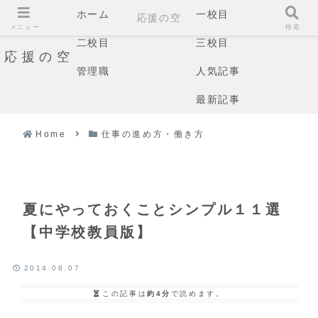
ホーム
一校目
応援の空
メニュー
検索
二校目
三校目
応援の空
管理職
人気記事
最新記事
Home
仕事の進め方・働き方
夏にやっておくことシンプル１１選
【中学校教員版】
2014.08.07
この記事は
約4分
で読めます。