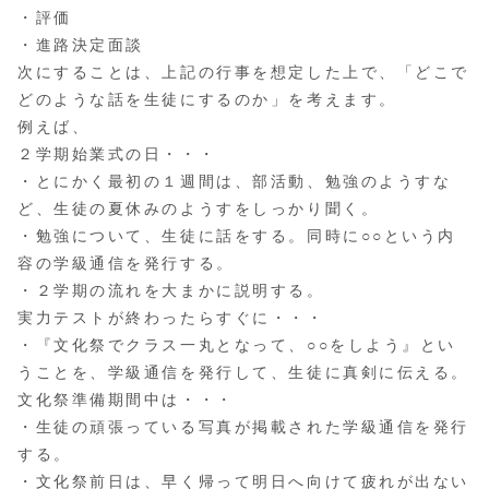
・評価
・進路決定面談
次にすることは、上記の行事を想定した上で、「どこで
どのような話を生徒にするのか」を考えます。
例えば、
２学期始業式の日・・・
・とにかく最初の１週間は、部活動、勉強のようすな
ど、生徒の夏休みのようすをしっかり聞く。
・勉強について、生徒に話をする。同時に○○という内
容の学級通信を発行する。
・２学期の流れを大まかに説明する。
実力テストが終わったらすぐに・・・
・『文化祭でクラス一丸となって、○○をしよう』とい
うことを、学級通信を発行して、生徒に真剣に伝える。
文化祭準備期間中は・・・
・生徒の頑張っている写真が掲載された学級通信を発行
する。
・文化祭前日は、早く帰って明日へ向けて疲れが出ない