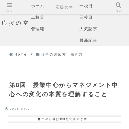
ホーム
一校目
応援の空
メニュー
検索
二校目
三校目
応援の空
管理職
人気記事
最新記事
Home
仕事の進め方・働き方
第8回 授業中心からマネジメント中
心への変化の本質を理解すること
2026.07.07
この記事は
約3分
で読めます。